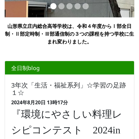
山形県立庄内総合高等学校は、令和４年度からⅠ部全日
制・Ⅱ部定時制・Ⅲ部通信制の３つの課程を持つ学校に生
まれ変わりました。
全日制blog
3年次「生活・福祉系列」☆学習の足跡
１☆
2024年8月20日
13時17分
『環境にやさしい料理レ
シピコンテスト
2024in