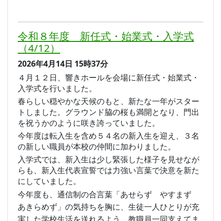
令和８年度 新任式・始業式・入学式
（4/12）
2026年4月14日
15時37分
４月１２日、響きホールを会場に新任式・始業式・
入学式を行いました。
春らしい穏やかな天候のもと、新たな一年がスター
トしました。グラウンド脇の桜も満開となり、門出
を祝うかのように咲き誇っていました。
今年度は転入生を含め５４名の新入生を迎え、３名
の新しい職員が本校の仲間に加わりました。
入学式では、新入生は少し緊張した様子を見せなが
らも、新入生代表宣誓では力強い言葉で決意を新た
にしていました。
今年度も、通信制の合言葉「あせらず やすまず
あきらめず」の気持ちを胸に、生徒一人ひとりが充
実した学校生活を送れるよう、教職員一同支えてま