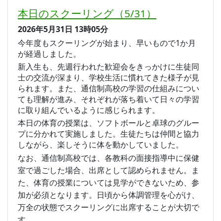
本日のスクーリング（5/31）
2026年5月31日
13時05分
今年度もスクーリングが始まり、早いもので1か月
が経過しました。
新入生も、先週行われた歓迎会をきっかけに生徒同
士の交流が深まり、学校生活に慣れてきた様子が見
られます。また、通信制高校の学習の仕組みについ
ても理解が進み、それぞれが落ち着いて日々の学習
に取り組んでいるように感じられます。
本日の体育の授業は、ソフトボールと卓球のグルー
プに分かれて実施しました。生徒たちは仲間と協力
しながら、楽しそうに体を動かしていました。
なお、通信制高校では、各教科の面接指導中に保健
室で過ごした場合、出席として認められません。ま
た、体育の授業については見学ができないため、参
加が必須となります。日頃から体調管理を心がけ、
万全の状態でスクーリングに出席することが大切で
す。