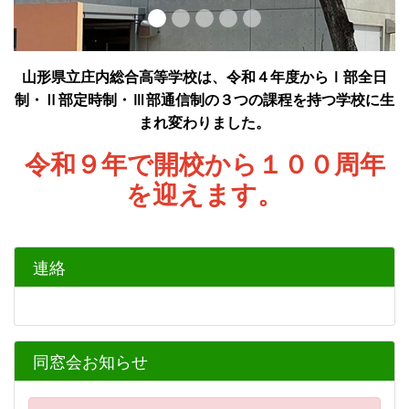
山形県立庄内総合高等学校は、令和４年度からⅠ部全日
制・Ⅱ部定時制・Ⅲ部通信制の３つの課程を持つ学校に生
まれ変わりました。
令和９年で開校から１００周年
を迎えます。
連絡
同窓会お知らせ