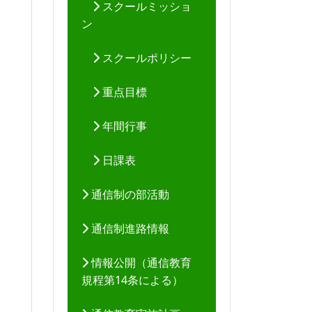
スクールミッショ
ン
スクールポリシー
重点目標
年間行事
日課表
通信制の部活動
通信制進路情報
情報公開（通信教育
規程第14条による）