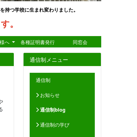
を持つ学校に生まれ変わりました。
ます。
皆様へ
各種証明書発行
同窓会
通信制メニュー
通信制
お知らせ
や
る
通信制blog
通信制の学び