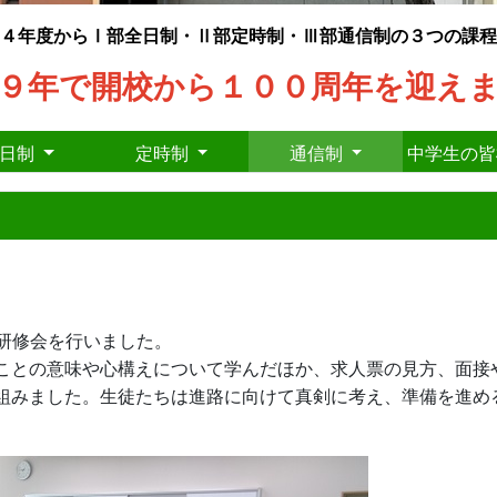
４年度からⅠ部全日制・Ⅱ部定時制・Ⅲ部通信制の３つの課程
９年で開校から１００周年を迎え
全日制
定時制
通信制
中学生の
路研修会を行いました。
ことの意味や心構えについて学んだほか、求人票の見方、面接
組みました。
生徒たちは進路に向けて真剣に考え、準備を進め