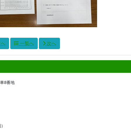
前へ
一覧へ
次へ
ツ車8番地
）
