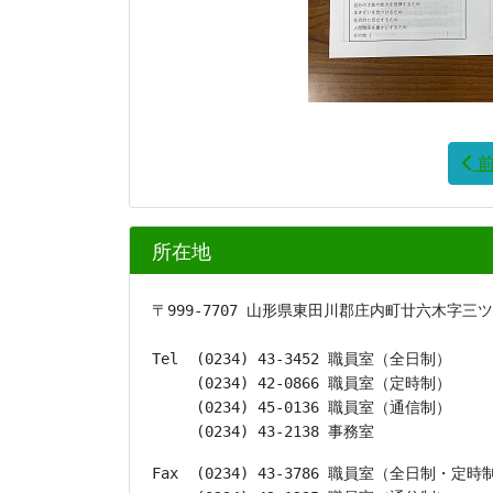
所在地
〒999-7707 山形県東田川郡庄内町廿六木字三
Tel  (0234) 43-3452 職員室（全日制）

     (0234) 42-0866 職員室（定時制）

     (0234) 45-0136 職員室（通信制）

     (0234) 43-2138 事務室
Fax  (0234) 43-3786 職員室（全日制・定時制